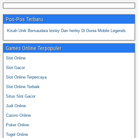
Pos-Pos Terbaru
Kisah Unik Bersaudara lesley Dan herley Di Dunia Mobile Legends
Games Online Terpopuler
Slot Online
Slot Gacor
Slot Online Terpercaya
Slot Online Terbaik
Situs Slot Gacor
Judi Online
Casino Online
Poker Online
Togel Online