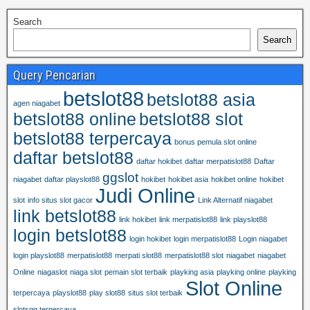
Search
Search
Query Pencarian
betslot88
betslot88 asia
agen niagabet
betslot88 online
betslot88 slot
betslot88 terpercaya
bonus pemula slot online
daftar betslot88
daftar hokibet
daftar merpatislot88
Daftar
ggslot
niagabet
daftar playslot88
hokibet
hokibet asia
hokibet online
hokibet
Judi Online
slot
info situs slot gacor
Link Alternatif niagabet
link betslot88
link hokibet
link merpatislot88
link playslot88
login betslot88
login hokibet
login merpatislot88
Login niagabet
login playslot88
merpatislot88
merpati slot88
merpatislot88 slot
niagabet
niagabet
Online
niagaslot
niaga slot
pemain slot terbaik
playking asia
playking online
playking
Slot Online
terpercaya
playslot88
play slot88
situs slot terbaik
slotsgg terpercaya