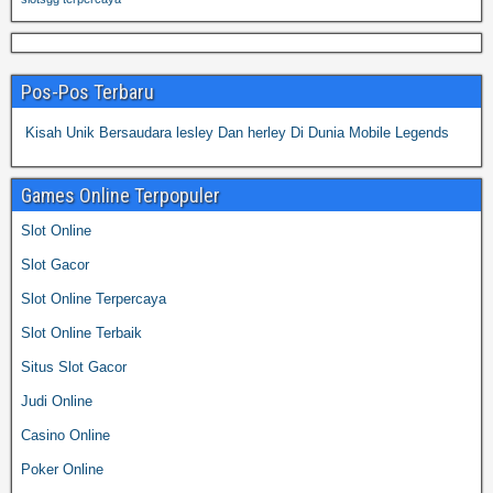
Pos-Pos Terbaru
Kisah Unik Bersaudara lesley Dan herley Di Dunia Mobile Legends
Games Online Terpopuler
Slot Online
Slot Gacor
Slot Online Terpercaya
Slot Online Terbaik
Situs Slot Gacor
Judi Online
Casino Online
Poker Online