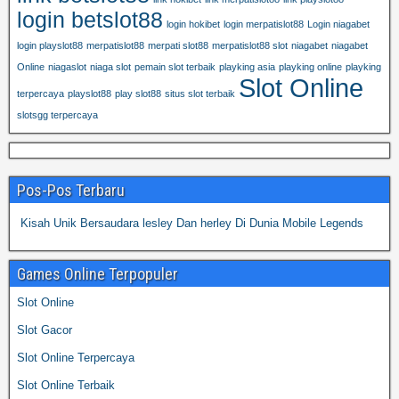
login betslot88
login hokibet
login merpatislot88
Login niagabet
login playslot88
merpatislot88
merpati slot88
merpatislot88 slot
niagabet
niagabet
Online
niagaslot
niaga slot
pemain slot terbaik
playking asia
playking online
playking
Slot Online
terpercaya
playslot88
play slot88
situs slot terbaik
slotsgg terpercaya
Pos-Pos Terbaru
Kisah Unik Bersaudara lesley Dan herley Di Dunia Mobile Legends
Games Online Terpopuler
Slot Online
Slot Gacor
Slot Online Terpercaya
Slot Online Terbaik