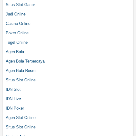
Situs Slot Gacor
Judi Online
Casino Online
Poker Online
Togel Online
Agen Bola
Agen Bola Terpercaya
Agen Bola Resmi
Situs Slot Online
IDN Slot
IDN Live
IDN Poker
Agen Slot Online
Situs Slot Online