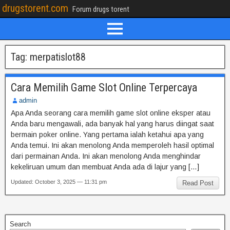
drugstorent.com
Forum drugs torent
Tag:
merpatislot88
Cara Memilih Game Slot Online Terpercaya
admin
Apa Anda seorang cara memilih game slot online eksper atau
Anda baru mengawali, ada banyak hal yang harus diingat saat
bermain poker online. Yang pertama ialah ketahui apa yang
Anda temui. Ini akan menolong Anda memperoleh hasil optimal
dari permainan Anda. Ini akan menolong Anda menghindar
kekeliruan umum dan membuat Anda ada di lajur yang […]
Updated: October 3, 2025 — 11:31 pm
Read Post
Search