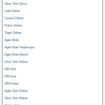
Situs Slot Gacor
Judi Online
Casino Online
Poker Online
Togel Online
Agen Bola
Agen Bola Terpercaya
Agen Bola Resmi
Situs Slot Online
IDN Slot
IDN Live
IDN Poker
Agen Slot Online
Situs Slot Online