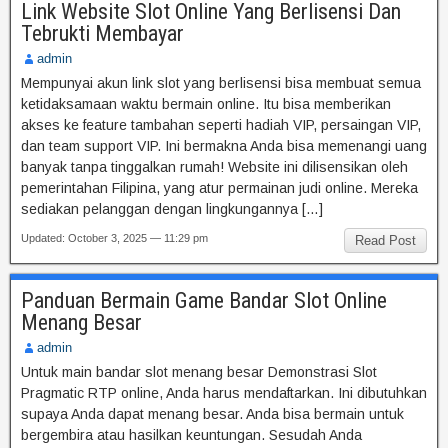
Link Website Slot Online Yang Berlisensi Dan
Tebrukti Membayar
admin
Mempunyai akun link slot yang berlisensi bisa membuat semua
ketidaksamaan waktu bermain online. Itu bisa memberikan
akses ke feature tambahan seperti hadiah VIP, persaingan VIP,
dan team support VIP. Ini bermakna Anda bisa memenangi uang
banyak tanpa tinggalkan rumah! Website ini dilisensikan oleh
pemerintahan Filipina, yang atur permainan judi online. Mereka
sediakan pelanggan dengan lingkungannya […]
Updated: October 3, 2025 — 11:29 pm
Read Post
Panduan Bermain Game Bandar Slot Online
Menang Besar
admin
Untuk main bandar slot menang besar Demonstrasi Slot
Pragmatic RTP online, Anda harus mendaftarkan. Ini dibutuhkan
supaya Anda dapat menang besar. Anda bisa bermain untuk
bergembira atau hasilkan keuntungan. Sesudah Anda