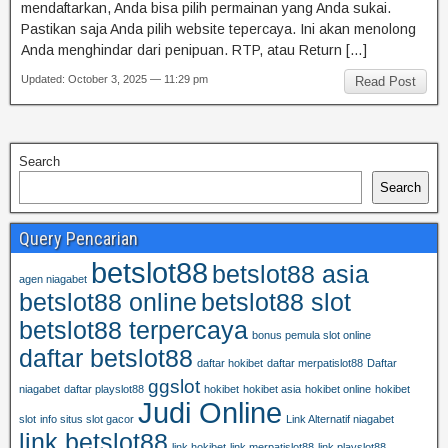
mendaftarkan, Anda bisa pilih permainan yang Anda sukai.
Pastikan saja Anda pilih website tepercaya. Ini akan menolong
Anda menghindar dari penipuan. RTP, atau Return […]
Updated: October 3, 2025 — 11:29 pm
Read Post
Search
Search
Query Pencarian
betslot88
betslot88 asia
agen niagabet
betslot88 online
betslot88 slot
betslot88 terpercaya
bonus pemula slot online
daftar betslot88
daftar hokibet
daftar merpatislot88
Daftar
ggslot
niagabet
daftar playslot88
hokibet
hokibet asia
hokibet online
hokibet
Judi Online
slot
info situs slot gacor
Link Alternatif niagabet
link betslot88
link hokibet
link merpatislot88
link playslot88