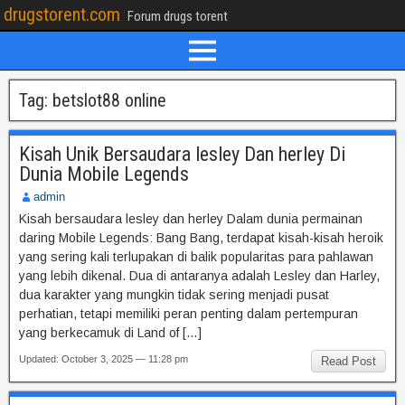
drugstorent.com
Forum drugs torent
Tag:
betslot88 online
Kisah Unik Bersaudara lesley Dan herley Di
Dunia Mobile Legends
admin
Kisah bersaudara lesley dan herley Dalam dunia permainan
daring Mobile Legends: Bang Bang, terdapat kisah-kisah heroik
yang sering kali terlupakan di balik popularitas para pahlawan
yang lebih dikenal. Dua di antaranya adalah Lesley dan Harley,
dua karakter yang mungkin tidak sering menjadi pusat
perhatian, tetapi memiliki peran penting dalam pertempuran
yang berkecamuk di Land of […]
Updated: October 3, 2025 — 11:28 pm
Read Post