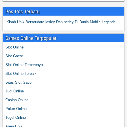
Pos-Pos Terbaru
Kisah Unik Bersaudara lesley Dan herley Di Dunia Mobile Legends
Games Online Terpopuler
Slot Online
Slot Gacor
Slot Online Terpercaya
Slot Online Terbaik
Situs Slot Gacor
Judi Online
Casino Online
Poker Online
Togel Online
Agen Bola