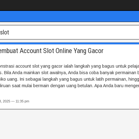
slot
embuat Account Slot Online Yang Gacor
trasi account slot yang gacor ialah langkah yang bagus untuk pelaja
. Bila Anda mainkan slot awalnya, Anda bisa coba banyak permainan b
siko uang. Ini sebagai langkah yang bagus untuk latih permainan, hing
iruan saat mulai bermain dengan uang betulan. Apa Anda baru menge
3, 2025 — 11:35 pm