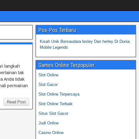
Pos-Pos Terbaru
Kisah Unik Bersaudara lesley Dan herley Di Dunia
Mobile Legends
Games Online Terpopuler
ri langkah
erlainan tak
Slot Online
ga Anda tidak
Slot Gacor
nali permainan
Slot Online Terpercaya
Read Post
Slot Online Terbaik
Situs Slot Gacor
Judi Online
Casino Online