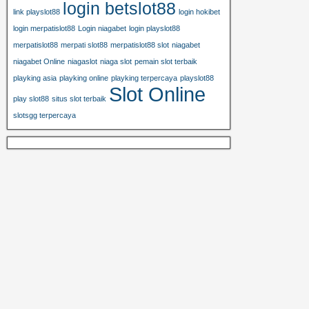
login betslot88
link playslot88
login hokibet
login merpatislot88
Login niagabet
login playslot88
merpatislot88
merpati slot88
merpatislot88 slot
niagabet
niagabet Online
niagaslot
niaga slot
pemain slot terbaik
playking asia
playking online
playking terpercaya
playslot88
Slot Online
play slot88
situs slot terbaik
slotsgg terpercaya