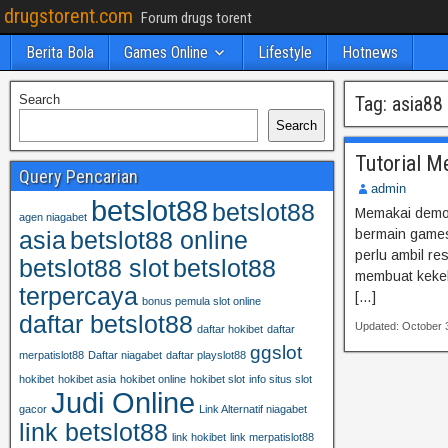
drugstorent.com
Forum drugs torent
Berita Bola
Games Online
Lifestyle
Hotnews
Search
Tag:
asia88 
Search
Tutorial M
Query Pencarian
admin
betslot88
betslot88
Memakai demons
agen niagabet
bermain games
asia
betslot88 online
perlu ambil re
betslot88 slot
betslot88
membuat kekel
terpercaya
[…]
bonus pemula slot online
daftar betslot88
Updated: October 
daftar hokibet
daftar
ggslot
merpatislot88
Daftar niagabet
daftar playslot88
hokibet
hokibet asia
hokibet online
hokibet slot
info situs slot
Judi Online
gacor
Link Alternatif niagabet
link betslot88
link hokibet
link merpatislot88