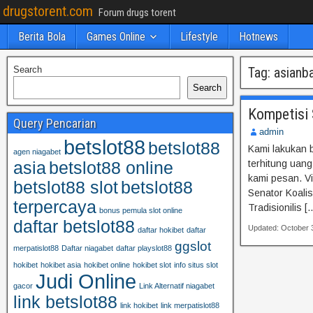
drugstorent.com
Forum drugs torent
Berita Bola
Games Online
Lifestyle
Hotnews
Search
Tag:
asianb
Search
Kompetisi 
Query Pencarian
admin
betslot88
betslot88
Kami lakukan b
agen niagabet
terhitung uang
asia
betslot88 online
kami pesan. V
betslot88 slot
betslot88
Senator Koalis
terpercaya
Tradisionilis [
bonus pemula slot online
daftar betslot88
Updated: October 
daftar hokibet
daftar
ggslot
merpatislot88
Daftar niagabet
daftar playslot88
hokibet
hokibet asia
hokibet online
hokibet slot
info situs slot
Judi Online
gacor
Link Alternatif niagabet
link betslot88
link hokibet
link merpatislot88