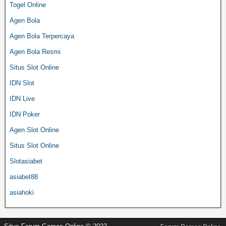
Togel Online
Agen Bola
Agen Bola Terpercaya
Agen Bola Resmi
Situs Slot Online
IDN Slot
IDN Live
IDN Poker
Agen Slot Online
Situs Slot Online
Slotasiabet
asiabet88
asiahoki