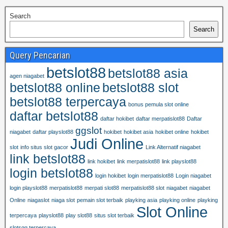
Search
Search
Query Pencarian
betslot88
betslot88 asia
agen niagabet
betslot88 online
betslot88 slot
betslot88 terpercaya
bonus pemula slot online
daftar betslot88
daftar hokibet
daftar merpatislot88
Daftar
ggslot
niagabet
daftar playslot88
hokibet
hokibet asia
hokibet online
hokibet
Judi Online
slot
info situs slot gacor
Link Alternatif niagabet
link betslot88
link hokibet
link merpatislot88
link playslot88
login betslot88
login hokibet
login merpatislot88
Login niagabet
login playslot88
merpatislot88
merpati slot88
merpatislot88 slot
niagabet
niagabet
Online
niagaslot
niaga slot
pemain slot terbaik
playking asia
playking online
playking
Slot Online
terpercaya
playslot88
play slot88
situs slot terbaik
slotsgg terpercaya