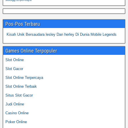
Pos-Pos Terbaru
Kisah Unik Bersaudara lesley Dan herley Di Dunia Mobile Legends
Games Online Terpopuler
Slot Online
Slot Gacor
Slot Online Terpercaya
Slot Online Terbaik
Situs Slot Gacor
Judi Online
Casino Online
Poker Online