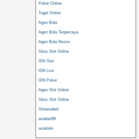
Poker Online
Togel Online
Agen Bola
Agen Bola Terpercaya
Agen Bola Resmi
Situs Slot Online
IDN Slot
IDN Live
IDN Poker
Agen Slot Online
Situs Slot Online
Slotasiabet
asiabet88
asiahoki