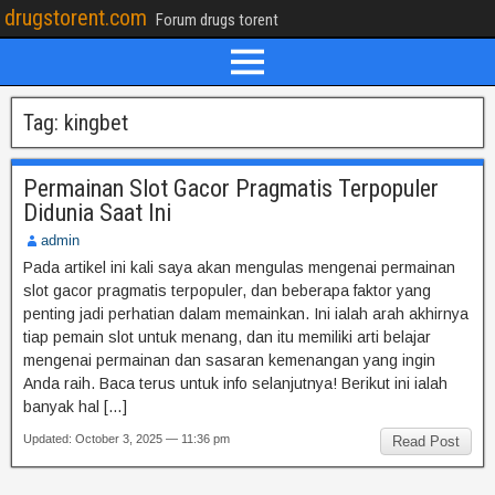
drugstorent.com
Forum drugs torent
Tag:
kingbet
Permainan Slot Gacor Pragmatis Terpopuler
Didunia Saat Ini
admin
Pada artikel ini kali saya akan mengulas mengenai permainan
slot gacor pragmatis terpopuler, dan beberapa faktor yang
penting jadi perhatian dalam memainkan. Ini ialah arah akhirnya
tiap pemain slot untuk menang, dan itu memiliki arti belajar
mengenai permainan dan sasaran kemenangan yang ingin
Anda raih. Baca terus untuk info selanjutnya! Berikut ini ialah
banyak hal […]
Updated: October 3, 2025 — 11:36 pm
Read Post