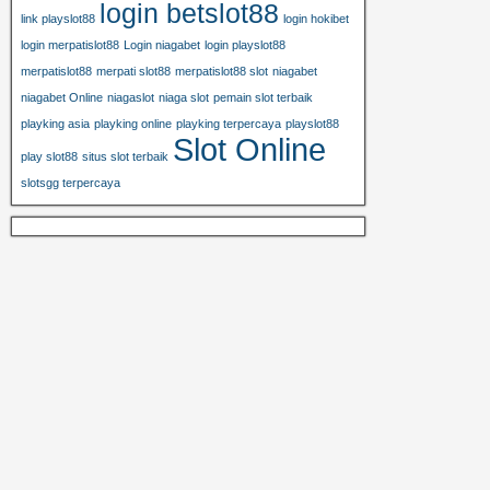
login betslot88
link playslot88
login hokibet
login merpatislot88
Login niagabet
login playslot88
merpatislot88
merpati slot88
merpatislot88 slot
niagabet
niagabet Online
niagaslot
niaga slot
pemain slot terbaik
playking asia
playking online
playking terpercaya
playslot88
Slot Online
play slot88
situs slot terbaik
slotsgg terpercaya