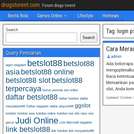
drugstorent.com
Forum drugs torent
Berita Bola
Games Online
Lifestyle
Hotnews
Search
Tag:
login p
Search
Cara Merai
Query Pencarian
admin
betslot88
betslot88
Ada beberapa l
agen niagabet
mengoptimalka
asia
betslot88 online
Baca ketentuan
betslot88 slot
betslot88
Memainkan pad
terpercaya
slot, Anda ke
bonus pemula slot online
daftar betslot88
Updated: October 
daftar hokibet
daftar
ggslot
merpatislot88
Daftar niagabet
daftar playslot88
hokibet
hokibet asia
hokibet online
hokibet slot
info situs slot
Judi Online
gacor
Link Alternatif niagabet
link betslot88
link hokibet
link merpatislot88