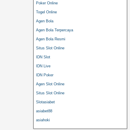
Poker Online
Togel Online
Agen Bola
Agen Bola Terpercaya
Agen Bola Resmi
Situs Slot Online
IDN Slot
IDN Live
IDN Poker
Agen Slot Online
Situs Slot Online
Slotasiabet
asiabet88
asiahoki