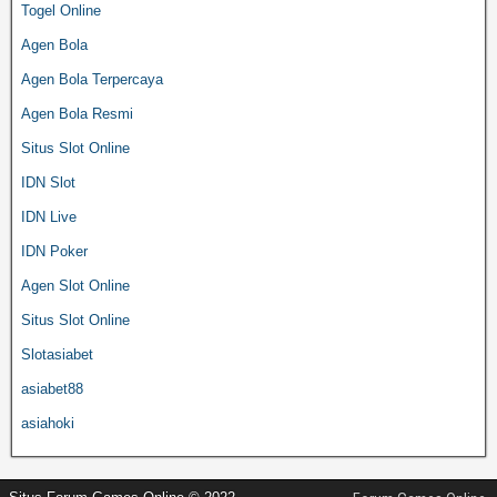
Togel Online
Agen Bola
Agen Bola Terpercaya
Agen Bola Resmi
Situs Slot Online
IDN Slot
IDN Live
IDN Poker
Agen Slot Online
Situs Slot Online
Slotasiabet
asiabet88
asiahoki