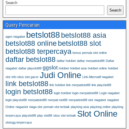
Search
Search
Query Pencarian
betslot88
betslot88 asia
agen niagabet
betslot88 online
betslot88 slot
betslot88 terpercaya
bonus pemula slot online
daftar betslot88
daftar hokibet
daftar merpatislot88
Daftar
ggslot
niagabet
daftar playslot88
hokibet
hokibet asia
hokibet online
hokibet
Judi Online
slot
info situs slot gacor
Link Alternatif niagabet
link betslot88
link hokibet
link merpatislot88
link playslot88
login betslot88
login hokibet
login merpatislot88
Login niagabet
login playslot88
merpatislot88
merpati slot88
merpatislot88 slot
niagabet
niagabet
Online
niagaslot
niaga slot
pemain slot terbaik
playking asia
playking online
playking
Slot Online
terpercaya
playslot88
play slot88
situs slot terbaik
slotsgg terpercaya