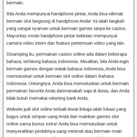
bermain.
Bila Anda mempunyai handphone pintar, Anda bisa nikmati
bermain slot langsung di handphone Anda! Ini ialah langkah
yang sangat nyaman untuk bermain games tanpa ke casino.
Mayoritas mode handphone pintar kekinian mempunyai
camera video intern dan feature pertemuan video yang lain.
Disamping itu, permainan casino online ada dalam beberapa
bahasa, terhitung bahasa Indonesia. Misalkan, bila Anda ingin
bermain games dengan watak bahasa Indonesia, Anda bisa
memutuskan untuk bermain slot online dalam Bahasa
Indonesia. Untungnya, Anda bisa memutuskan untuk bermain
permainan favorite Anda darimanakah saja di dunia, dan Anda
tidak butuh memakai rekening bank Anda.
Website judi slot online terbaik lewat linkaja ialah lokasi yang
bagus untuk simpan uang Anda dan mainkan games slot
online sama bonus extra! Anda bisa memutuskan untuk
menyerahkan jumlahnya uang minimal atau bermain-main