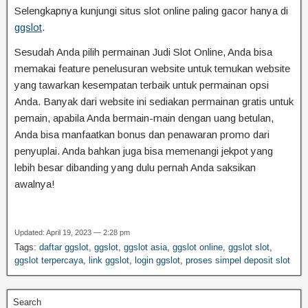
Selengkapnya kunjungi situs slot online paling gacor hanya di
ggslot
.
Sesudah Anda pilih permainan Judi Slot Online, Anda bisa
memakai feature penelusuran website untuk temukan website
yang tawarkan kesempatan terbaik untuk permainan opsi
Anda. Banyak dari website ini sediakan permainan gratis untuk
pemain, apabila Anda bermain-main dengan uang betulan,
Anda bisa manfaatkan bonus dan penawaran promo dari
penyuplai. Anda bahkan juga bisa memenangi jekpot yang
lebih besar dibanding yang dulu pernah Anda saksikan
awalnya!
Updated: April 19, 2023 — 2:28 pm
Tags:
daftar ggslot
,
ggslot
,
ggslot asia
,
ggslot online
,
ggslot slot
,
ggslot terpercaya
,
link ggslot
,
login ggslot
,
proses simpel deposit slot
Search