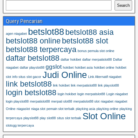
Search
Query Pencarian
betslot88
betslot88 asia
agen niagabet
betslot88 online
betslot88 slot
betslot88 terpercaya
bonus pemula slot online
daftar betslot88
daftar hokibet
daftar merpatislot88
Daftar
ggslot
niagabet
daftar playslot88
hokibet
hokibet asia
hokibet online
hokibet
Judi Online
slot
info situs slot gacor
Link Alternatif niagabet
link betslot88
link hokibet
link merpatislot88
link playslot88
login betslot88
login hokibet
login merpatislot88
Login niagabet
login playslot88
merpatislot88
merpati slot88
merpatislot88 slot
niagabet
niagabet
Online
niagaslot
niaga slot
pemain slot terbaik
playking asia
playking online
playking
Slot Online
terpercaya
playslot88
play slot88
situs slot terbaik
slotsgg terpercaya