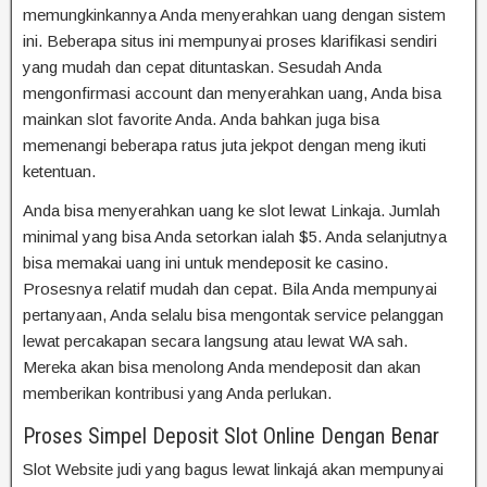
memungkinkannya Anda menyerahkan uang dengan sistem
ini. Beberapa situs ini mempunyai proses klarifikasi sendiri
yang mudah dan cepat dituntaskan. Sesudah Anda
mengonfirmasi account dan menyerahkan uang, Anda bisa
mainkan slot favorite Anda. Anda bahkan juga bisa
memenangi beberapa ratus juta jekpot dengan meng ikuti
ketentuan.
Anda bisa menyerahkan uang ke slot lewat Linkaja. Jumlah
minimal yang bisa Anda setorkan ialah $5. Anda selanjutnya
bisa memakai uang ini untuk mendeposit ke casino.
Prosesnya relatif mudah dan cepat. Bila Anda mempunyai
pertanyaan, Anda selalu bisa mengontak service pelanggan
lewat percakapan secara langsung atau lewat WA sah.
Mereka akan bisa menolong Anda mendeposit dan akan
memberikan kontribusi yang Anda perlukan.
Proses Simpel Deposit Slot Online Dengan Benar
Slot Website judi yang bagus lewat linkajá akan mempunyai