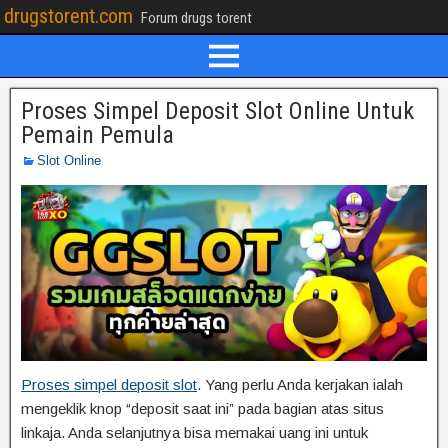
drugstorent.com
Forum drugs torent
Proses Simpel Deposit Slot Online Untuk
Pemain Pemula
Slot Online
Proses simpel deposit slot
. Yang perlu Anda kerjakan ialah
mengeklik knop “deposit saat ini” pada bagian atas situs
linkaja. Anda selanjutnya bisa memakai uang ini untuk